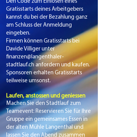
Den Code zum Einlösen eines
Gratisstarts deines Arbeitgebers
kannst du bei der Bezahlung ganz
am Schluss der Anmeldung
eingeben.
Firmen können Gratisstarts bei
Davide Villiger unter
finanzen@langenthaler-
stadtlauf.ch
anfordern und kaufen.
Sponsoren erhalten Gratisstarts
teilweise umsonst.
Laufen, anstossen und geniessen
Machen Sie den Stadtlauf zum
Teamevent: Reservieren Sie für Ihre
Gruppe ein gemeinsames Essen in
der alten Mühle Langenthal und
lassen Sie den Abend zusammen